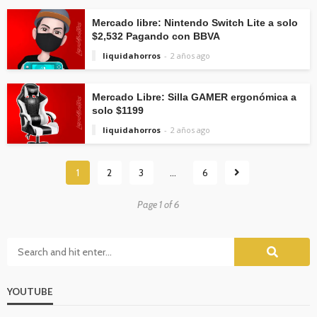
Mercado libre: Nintendo Switch Lite a solo
$2,532 Pagando con BBVA
liquidahorros
2 años ago
Mercado Libre: Silla GAMER ergonómica a
solo $1199
liquidahorros
2 años ago
1
2
3
…
6
Page 1 of 6
YOUTUBE