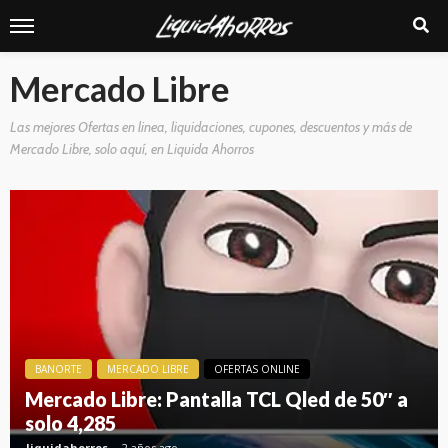
Mercado Libre
Las mejores Ofertas en linea, liquidaciones, cupones, descuentos y más de
Mercado Libre, solo aquí, en Liquida Ahorros
BANORTE
MERCADO LIBRE
OFERTAS ONLINE
Mercado Libre: Pantalla TCL Qled de 50″ a
solo 4,285
liquidahorros
2 años ago