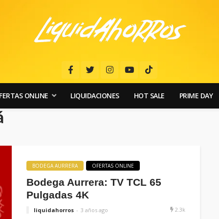
FERTAS ONLINE
LIQUIDACIONES
HOT SALE
PRIME DAY
á
BODEGA AURRERA
OFERTAS ONLINE
Bodega Aurrera: TV TCL 65
Pulgadas 4K
2.3k
liquidahorros
3 años ago