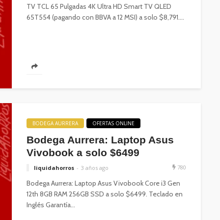
TV TCL 65 Pulgadas 4K Ultra HD Smart TV QLED
65T554 (pagando con BBVA a 12 MSI) a solo $8,791....
BODEGA AURRERA
OFERTAS ONLINE
Bodega Aurrera: Laptop Asus
Vivobook a solo $6499
780
liquidahorros
3 años ago
Bodega Aurrera: Laptop Asus Vivobook Core i3 Gen
12th 8GB RAM 256GB SSD a solo $6499. Teclado en
Inglés Garantía...