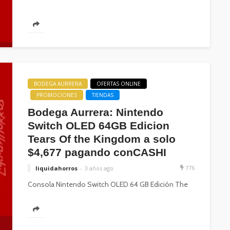
BODEGA AURRERA
OFERTAS ONLINE
PROMOCIONES
TIENDAS
Bodega Aurrera: Nintendo
Switch OLED 64GB Edicion
Tears Of the Kingdom a solo
$4,677 pagando conCASHI
776
liquidahorros
3 años ago
Consola Nintendo Switch OLED 64 GB Edición The
Legend of Zelda Tears of the Kingdom que despues
de varios meses...