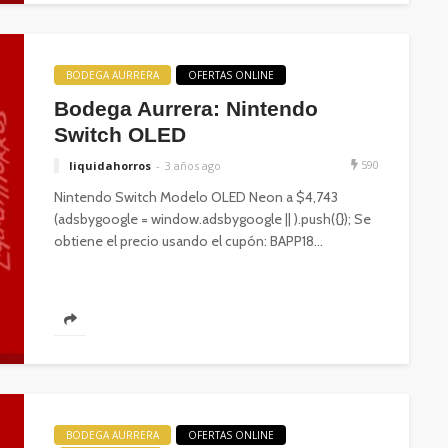
BODEGA AURRERA
OFERTAS ONLINE
Bodega Aurrera: Nintendo
Switch OLED
590
liquidahorros
3 años ago
Nintendo Switch Modelo OLED Neon a $4,743
(adsbygoogle = window.adsbygoogle || ).push({}); Se
obtiene el precio usando el cupón: BAPP18...
BODEGA AURRERA
OFERTAS ONLINE