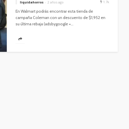
1.7k
liquidahorros
2 años ago
En Walmart podrás encontrar esta tienda de
campaña Coleman con un descuento de $1,952 en
su última rebaja (adsbygoogle =...