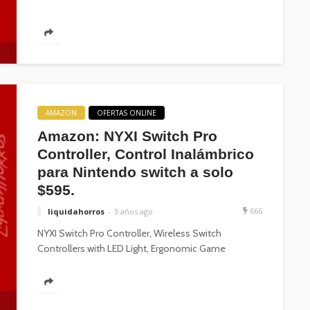
AMAZON
OFERTAS ONLINE
Amazon: NYXI Switch Pro
Controller, Control Inalámbrico
para Nintendo switch a solo
$595.
666
liquidahorros
3 años ago
NYXI Switch Pro Controller, Wireless Switch
Controllers with LED Light, Ergonomic Game
Controller with Programmable Buttons for Nintendo
Switch/Switch Lite/Switch...