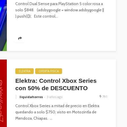
Control Dual Sense para PlayStation 5 color rosa a
solo $848. (adsbygoogle = window.adsbygoogle ||
).push({}); Este control...
ELEKTRA
OFERTA FISICA
Elektra: Control Xbox Series
con 50% de DESCUENTO
791
liquidahorros
3 años ago
Control Xbox Series a mitad de precio en Elektra
quedando a solo $750, visto en Motozintla de
Mendoza, Chiapas. ...