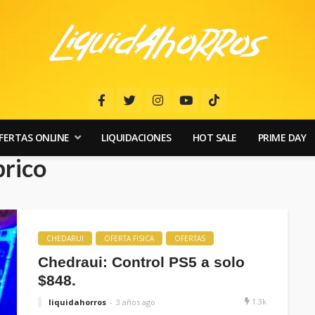
FERTAS ONLINE
LIQUIDACIONES
HOT SALE
PRIME DAY
brico
CHEDARUI
OFERTA FISICA
OFERTAS
Chedraui: Control PS5 a solo
$848.
1.3k
liquidahorros
3 años ago