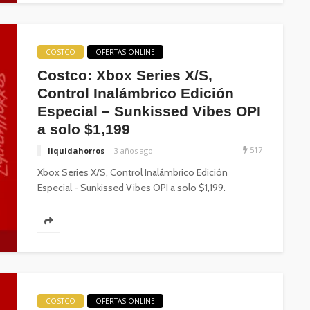
COSTCO
OFERTAS ONLINE
Costco: Xbox Series X/S,
Control Inalámbrico Edición
Especial – Sunkissed Vibes OPI
a solo $1,199
517
liquidahorros
3 años ago
Xbox Series X/S, Control Inalámbrico Edición
Especial - Sunkissed Vibes OPI a solo $1,199.
(adsbygoogle = window.adsbygoogle || ).push({});
Acerca...
COSTCO
OFERTAS ONLINE