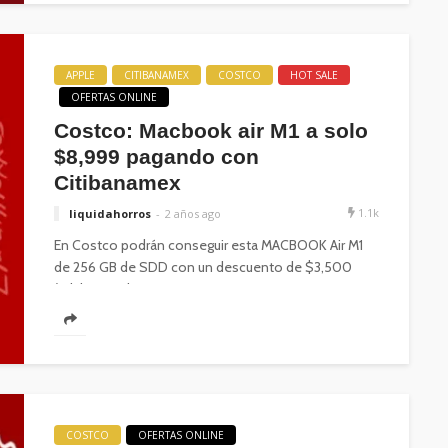
APPLE
CITIBANAMEX
COSTCO
HOT SALE
OFERTAS ONLINE
Costco: Macbook air M1 a solo
$8,999 pagando con
Citibanamex
1.1k
liquidahorros
2 años ago
En Costco podrán conseguir esta MACBOOK Air M1
de 256 GB de SDD con un descuento de $3,500
(adsbygoogle...
COSTCO
OFERTAS ONLINE