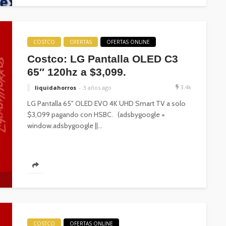
COSTCO
OFERTAS
OFERTAS ONLINE
Costco: LG Pantalla OLED C3
65″ 120hz a $3,099.
3.4k
liquidahorros
3 años ago
LG Pantalla 65" OLED EVO 4K UHD Smart TV a solo
$3,099 pagando con HSBC. (adsbygoogle =
window.adsbygoogle ||...
COSTCO
OFERTAS ONLINE