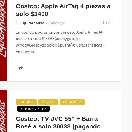
Costco: Apple AirTag 4 piezas a
solo $1400
1.2k
liquidahorros
3 años ago
En costco podrás encontrar este Apple AirTag (4
piezas) a solo $1400 (adsbygoogle =
window.adsbygoogle || ).push({}); Características -
Encuentra...
BANORTE
COSTCO
CYBER WEEK
OFERTAS ONLINE
Costco: TV JVC 55″ + Barra
Bosé a solo $6033 (pagando