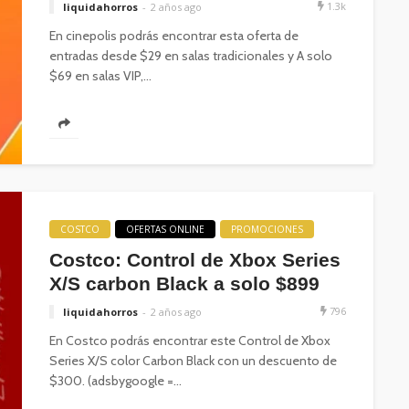
1.3k
liquidahorros
2 años ago
En cinepolis podrás encontrar esta oferta de
entradas desde $29 en salas tradicionales y A solo
$69 en salas VIP,...
COSTCO
OFERTAS ONLINE
PROMOCIONES
Costco: Control de Xbox Series
X/S carbon Black a solo $899
796
liquidahorros
2 años ago
En Costco podrás encontrar este Control de Xbox
Series X/S color Carbon Black con un descuento de
$300. (adsbygoogle =...