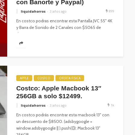
con Banorte y Paypal)
899
liquidahorros
3 años ago
En costco podras encontrar esta Pantalla JVC 55" 4K
y Barra de Sonido de 2 Canales con $5065 de
descuento....
APPLE
COSTCO
OFERTA FISICA
Costco: Apple Macbook 13″
256GB a solo $12499.
1k
liquidahorros
3 años ago
En costco podrás encontrar esta macbook 13" con
un descuento de $8500. (adsbygoogle =
window.adsbygoogle || ).push({}); Macbook 13"
256GB...