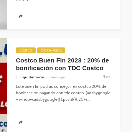
COSTCO
OFERTA FISICA
Costco Buen Fin 2023 : 20% de
bonificación con TDC Costco
891
liquidahorros
3 años ago
Este buen fin podras conseguir en costco 20% de
bonificacion pagando con tdc costco. (adsbygoogle
= window.adsbygoogle || ).push({}); 20%...