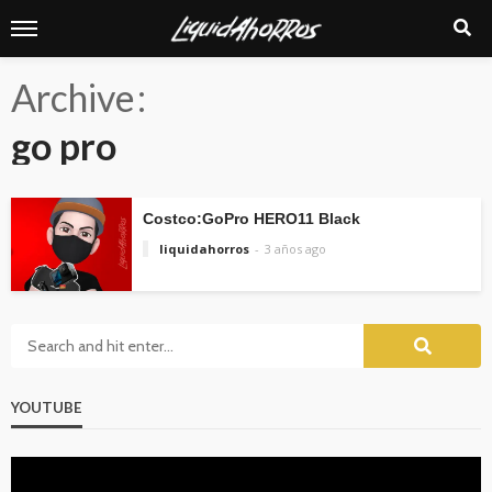
Archive
go pro
Costco:GoPro HERO11 Black
liquidahorros
3 años ago
YOUTUBE