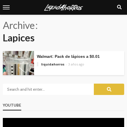
Archive
Lapices
Walmart: Pack de lápices a $0.01
liquidahorros
3 años ago
YOUTUBE