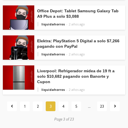
Office Depot: Tablet Samsung Galaxy Tab
A9 Plus a solo $3,088
liquidahorros
2 años ago
Elektra: PlayStation 5 Digital a solo $7,266
pagando con PayPal
liquidahorros
2 años ago
Liverpool: Refrigerador midea de 19 ft a
solo $10,682 pagando con Banorte y
Cupon
liquidahorros
2 años ago
1
2
3
4
5
…
23
Page 3 of 23