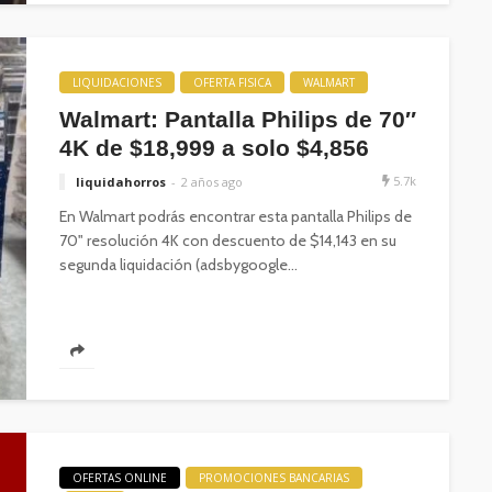
LIQUIDACIONES
OFERTA FISICA
WALMART
Walmart: Pantalla Philips de 70″
4K de $18,999 a solo $4,856
5.7k
liquidahorros
2 años ago
En Walmart podrás encontrar esta pantalla Philips de
70" resolución 4K con descuento de $14,143 en su
segunda liquidación (adsbygoogle...
OFERTAS ONLINE
PROMOCIONES BANCARIAS