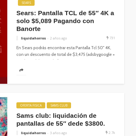
SEARS
Sears: Pantalla TCL de 55″ 4K a
solo $5,089 Pagando con
Banorte
731
liquidahorros
2 años ago
En Sears podrás encontrar esta Pantalla Tcl 50" 4K,
con un descuento de total de $3,475 (adsbygoogle =
window.adsbygoogle ||...
OFERTA FISICA
SAMS CLUB
Sams club: liquidación de
pantallas de 55″ dede $3800.
2.7k
liquidahorros
3 años ago