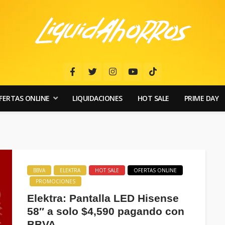
FERTAS ONLINE
LIQUIDACIONES
HOT SALE
PRIME DAY
BBVA
ELEKTRA
HOT SALE
OFERTAS ONLINE
PROMOCIONES
Elektra: Pantalla LED Hisense
58″ a solo $4,590 pagando con
BBVA