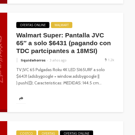
OFERTAS ONLINE
WALMART
Walmart Super: Pantalla JVC
65″ a solo $6431 (pagando con
TDC partcipantes a 18MSI)
1.2k
liquidahorros
3 años ago
TV JVC 65 Pulgadas Roku 4K LED SI65URF a solo
$6431 (adsbygoogle = window.adsbygoogle ||
).push({}); Caracteristicas: MEDIDAS: 144.5 cm...
COSTCO
OFERTAS
OFERTAS ONLINE