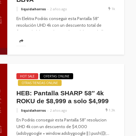
1k
liquidahorros
2 años ago
En Elektra Podrás conseguir esta Pantalla 58"
resolución UHD 4k con un descuento total de
$11,409 (adsbygoogle = window.adsbygoogle ||...
HOT SALE
OFERTAS ONLINE
OTRAS TIENDAS ONLINE
HEB: Pantalla SHARP 58″ 4k
ROKU de $8,999 a solo $4,999
1.3k
liquidahorros
2 años ago
En Podrás conseguir esta Pantalla 58" resolucion
UHD 4k con un descuento de $4,000
(adsbygoogle = window.adsbygoogle || ).push({});...