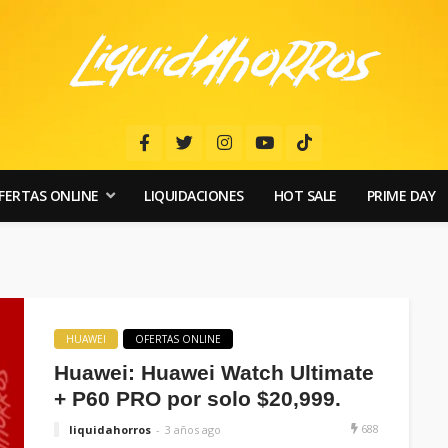
FERTAS ONLINE
LIQUIDACIONES
HOT SALE
PRIME DAY
HUAWEI
OFERTAS ONLINE
Huawei: Huawei Watch Ultimate
+ P60 PRO por solo $20,999.
688
liquidahorros
3 años ago