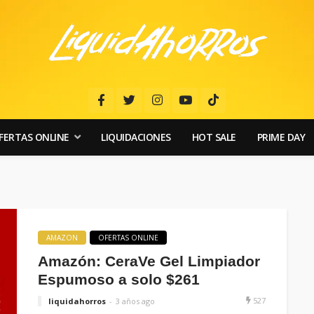
FERTAS ONLINE
LIQUIDACIONES
HOT SALE
PRIME DAY
AMAZON
OFERTAS ONLINE
Amazón: CeraVe Gel Limpiador
Espumoso a solo $261
527
liquidahorros
3 años ago