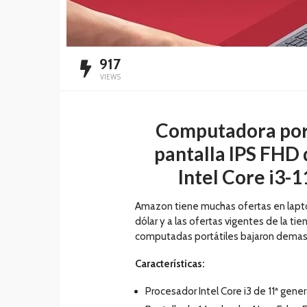
917
VIEWS
Computadora por
pantalla IPS FHD 
Intel Core i3-
Amazon tiene muchas ofertas en laptop
dólar y a las ofertas vigentes de la ti
computadas portátiles bajaron demas
Características:
Procesador Intel Core i3 de 11ª gene