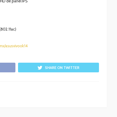
FHD de panel IPS
(802.11ac)
x/asusvivook14
SHARE ON TWITTER