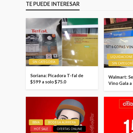
TE PUEDE INTERESAR
LIQUIDACIONE
SIN CATEGORÍA
SIN CATEGOR
Soriana: Picadora T-fal de
Walmart: Se
$599 a solo $75.0
Vino Gala a
BBVA
BODEGA AURRERA
HOT SALE
OFERTAS ONLINE