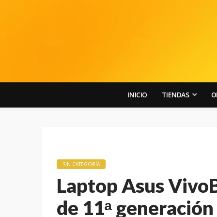
INICIO
TIENDAS
O
SIN CATEGORÍA
Laptop Asus VivoB
de 11ᵃ generació