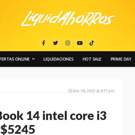
FERTAS ONLINE
LIQUIDACIONES
HOT SALE
PRIME DAY
Ene. 18, 2023 at 9:17 pm
ook 14 intel core i3
n $5245