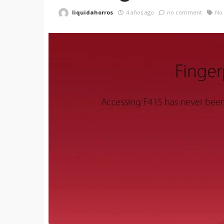
liquidahorros
4 años ago
no comment
No 