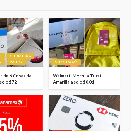
S
OFERTA FISICA
ÍA
WALMART
SIN CATEGORÍA
t de 6 Copas de
Walmart: Mochila Truzt
 solo $72
Amarilla a solo $0.01