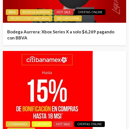
BBVA
BODEGA AURRERA
HOT SALE
OFERTAS ONLINE
PROMOCIONES BANCARIAS
SIN CATEGORÍA
Bodega Aurrera: Xbox Series X a solo $6,269 pagando
con BBVA
CITIBANAMEX
CUPONES
HOT SALE
OFERTAS ONLINE