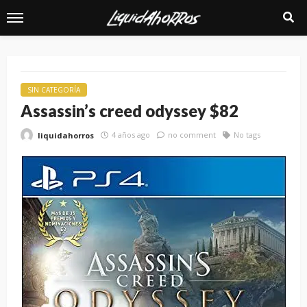
SIN CATEGORÍA
Assassin’s creed odyssey $82
4 años ago
no comment
No tags
liquidahorros