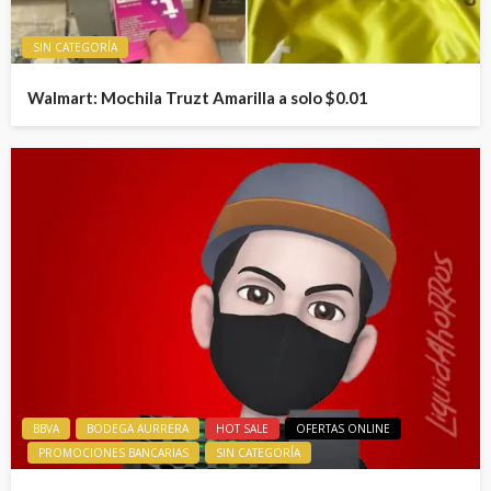
SIN CATEGORÍA
Walmart: Mochila Truzt Amarilla a solo $0.01
BBVA
BODEGA AURRERA
HOT SALE
OFERTAS ONLINE
PROMOCIONES BANCARIAS
SIN CATEGORÍA