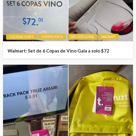
LIQUIDACIONES
OFERTA FISICA
SIN CATEGORÍA
WALMART
Walmart: Set de 6 Copas de Vino Gala a solo $72