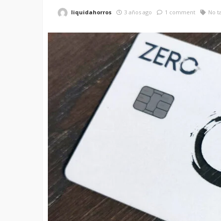
liquidahorros
3 años ago
1 comment
No t