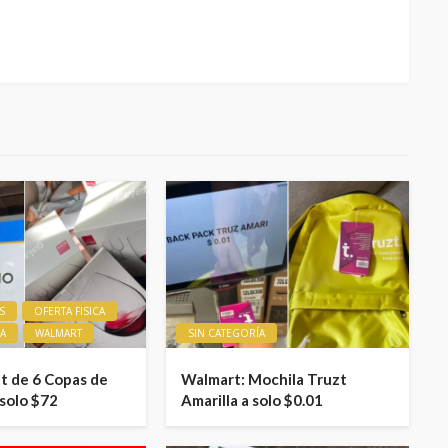
S
OFERTA FISICA
ÍA
WALMART
SIN CATEGORÍA
t de 6 Copas de
Walmart: Mochila Truzt
 solo $72
Amarilla a solo $0.01