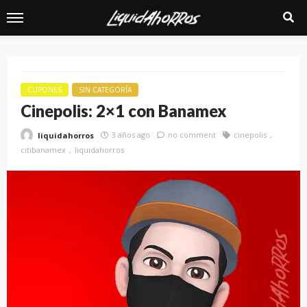
CUPONES
SIN CATEGORÍA
Cinepolis: 2×1 con Banamex
3 años ago
no comment
cinepolis
liquidahorros
citibanamex
liquidahorros