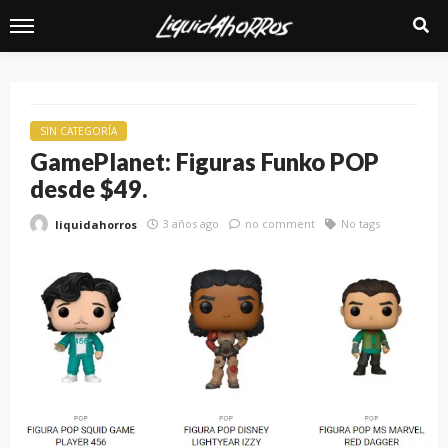
SIN CATEGORÍA
GamePlanet: Figuras Funko POP
desde $49.
3 años ago
no comment
No tags
liquidahorros