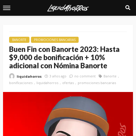
BANORTE
PROMOCIONES BANCARIAS
Buen Fin con Banorte 2023: Hasta
$9,000 de bonificación + 10%
adicional con Nómina Banorte
3 años ago
no comment
Banorte
liquidahorros
bonificaciones
liquidahorros
ofertas
promociones bancarias