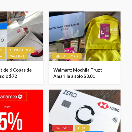
S
OFERTA FISICA
ÍA
WALMART
SIN CATEGORÍA
t de 6 Copas de
Walmart: Mochila Truzt
 solo $72
Amarilla a solo $0.01
HOT SALE
HSBC