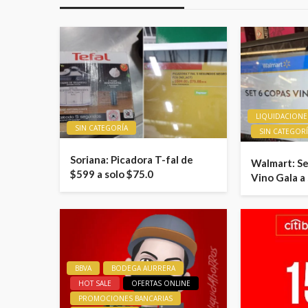
LIQUIDACIONE
SIN CATEGORÍA
SIN CATEGOR
Soriana: Picadora T-fal de
Walmart: Se
$599 a solo $75.0
Vino Gala a
BBVA
BODEGA AURRERA
HOT SALE
OFERTAS ONLINE
PROMOCIONES BANCARIAS