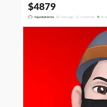
$4879
liquidahorros
3 años ago
1 comment
No t