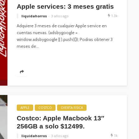
Apple services: 3 meses gratis
1.3k
liquidahorros
3 años ago
Adquiere 3 meses de cualquier Apple service en
cuentas nuevas. (adsbygoogle =
window.adsbygoogle || ).push({}); Podras obtener 3
meses de...
APPLE
COSTCO
OFERTA FISICA
Costco: Apple Macbook 13″
256GB a solo $12499.
1k
liquidahorros
3 años ago