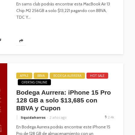
En sams club podrás encontrar esta MacBook Air 13
Chip M2 256GB a solo $13,221 pagando con BBVA,
TDC Y...
APPLE
BBVA
BODEGA AURRERA
HOT SALE
OFERTAS ONLINE
Bodega Aurrera: iPhone 15 Pro
128 GB a solo $13,685 con
BBVA y Cupon
2.4k
liquidahorros
2 años ago
En Bodega Aurrera podrás encontrar este iPhone 15
Pro de 128 GB de almacenamiento con un