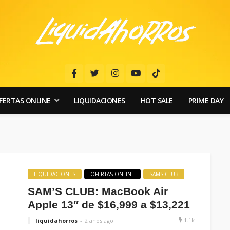
FERTAS ONLINE
LIQUIDACIONES
HOT SALE
PRIME DAY
LIQUIDACIONES
OFERTAS ONLINE
SAMS CLUB
SAM’S CLUB: MacBook Air
Apple 13″ de $16,999 a $13,221
1.1k
liquidahorros
2 años ago