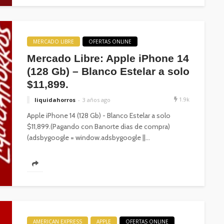
MERCADO LIBRE
OFERTAS ONLINE
Mercado Libre: Apple iPhone 14
(128 Gb) – Blanco Estelar a solo
$11,899.
1.9k
liquidahorros
3 años ago
Apple iPhone 14 (128 Gb) - Blanco Estelar a solo
$11,899.(Pagando con Banorte dias de compra)
(adsbygoogle = window.adsbygoogle ||...
AMERICAN EXPRESS
APPLE
OFERTAS ONLINE