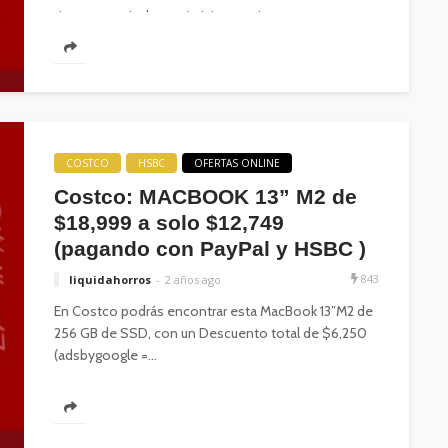
descuento de $2,814 (adsbygoogle =...
COSTCO
HSBC
OFERTAS ONLINE
Costco: MACBOOK 13” M2 de
$18,999 a solo $12,749
(pagando con PayPal y HSBC )
843
liquidahorros
2 años ago
En Costco podrás encontrar esta MacBook 13”M2 de
256 GB de SSD, con un Descuento total de $6,250
(adsbygoogle =...