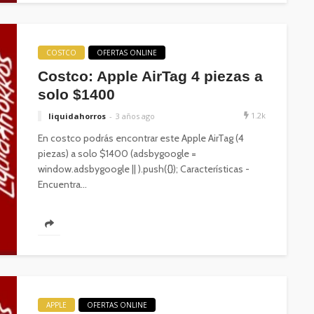
COSTCO
OFERTAS ONLINE
Costco: Apple AirTag 4 piezas a
solo $1400
1.2k
liquidahorros
3 años ago
En costco podrás encontrar este Apple AirTag (4
piezas) a solo $1400 (adsbygoogle =
window.adsbygoogle || ).push({}); Características -
Encuentra...
APPLE
OFERTAS ONLINE