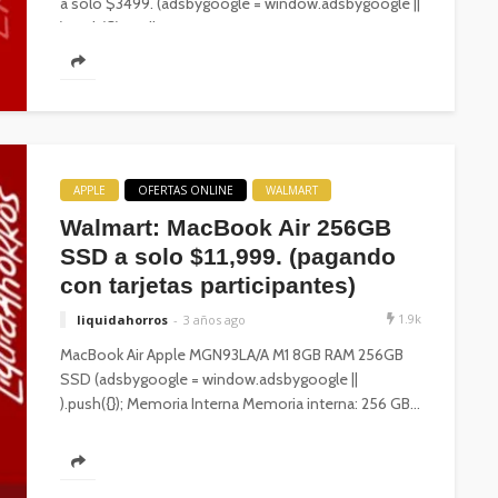
a solo $3499. (adsbygoogle = window.adsbygoogle ||
).push({}); Se llega...
APPLE
OFERTAS ONLINE
WALMART
Walmart: MacBook Air 256GB
SSD a solo $11,999. (pagando
con tarjetas participantes)
1.9k
liquidahorros
3 años ago
MacBook Air Apple MGN93LA/A M1 8GB RAM 256GB
SSD (adsbygoogle = window.adsbygoogle ||
).push({}); Memoria Interna Memoria interna: 256 GB...