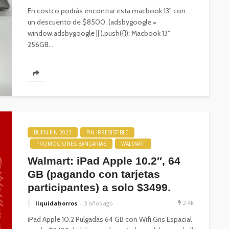
En costco podrás encontrar esta macbook 13" con
un descuento de $8500. (adsbygoogle =
window.adsbygoogle || ).push({}); Macbook 13"
256GB...
BUEN FIN 2023
FIN IRRESISTIBLE
PROMOCIONES BANCARIAS
WALMART
Walmart: iPad Apple 10.2″, 64
GB (pagando con tarjetas
participantes) a solo $3499.
2.4k
liquidahorros
3 años ago
iPad Apple 10.2 Pulgadas 64 GB con Wifi Gris Espacial