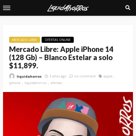
MERCADO LIBRE
OFERTAS ONLINE
Mercado Libre: Apple iPhone 14
(128 Gb) – Blanco Estelar a solo
$11,899.
3 años ago
no comment
apple
liquidahorros
iphone
liquidahorros
ofertas