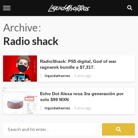
Archive
Radio shack
RadioShack: PS5 digital, God of war
ragnarok bundle a $7,317.
liquidahorros
3 años ago
Echo Dot Alexa rosa 3ra generación por
solo $99 MXN
liquidahorros
5 años ago