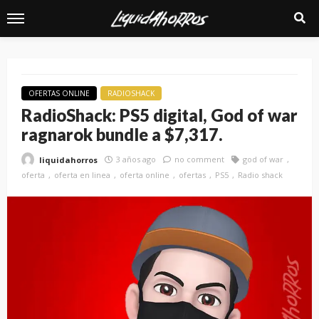
OFERTAS ONLINE
RADIOSHACK
RadioShack: PS5 digital, God of war
ragnarok bundle a $7,317.
3 años ago
no comment
god of war
liquidahorros
oferta
oferta en linea
oferta online
ofertas
PS5
Radio shack