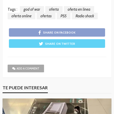
Tags :
god of war
oferta
oferta en linea
oferta online
ofertas
PS5
Radio shack
SHARE ON FACEBOOK
SHARE ON TWITTER
ADD A COMMENT
TE PUEDE INTERESAR