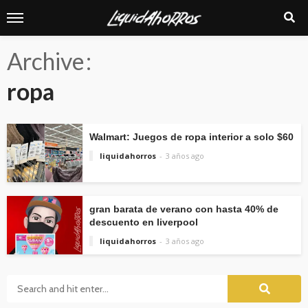
Archive
ropa
Walmart: Juegos de ropa interior a solo $60
liquidahorros
3 años ago
gran barata de verano con hasta 40% de
descuento en liverpool
liquidahorros
3 años ago