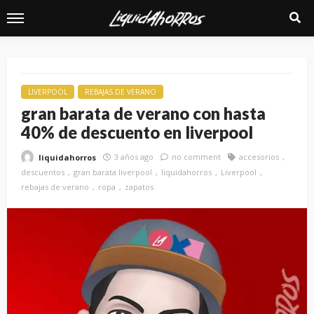
LIVERPOOL
REBAJAS DE VERANO
gran barata de verano con hasta
40% de descuento en liverpool
3 años ago
no comment
accesorios
liquidahorros
descuentos
gran barata liverpool
liquidahorros
Liverpool
rebajas de verano
ropa
zapatos