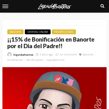
BANORTE
OFERTAS ONLINE
PROMOCIONES
¡¡15% de Bonificación en Banorte
por el Dia del Padre!!
3 años ago
no comment
Banorte
liquidahorros
bonificación
día del padre
liquidahorros