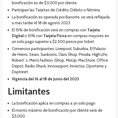
bonificación es de $3,000 por cliente.
Participan las Tarjetas de Crédito, Débito o Nómina
La bonificación es operada por Banorte, se verá reflejada
a más tardar el 18 de agosto 2023.
El 15% de bonificación será en compras con
Tarjeta
Digital
o 10% con
Tarjeta Física
en compras mayores en
un solo pago superior a $2,500 pesos por ticket.
Comercios participantes: Liverpool, Suburbia, El Palacio
de Hierro, Sears, Sanborns, Claro Shop, Privalia, High Life,
Robert´s, Men’s Fashion, iShop, MixUp, MacStore, Office
Depot, Radio Shack, Innovasport, Innvictus, Dportenis y
Dsptreet.
Vigencia del 16 al 18 de Junio del 2023
Limitantes
La bonificación aplica en compras a un solo pago
El monto máximo de bonificación por cliente será de
$3,000