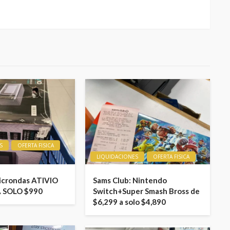
S
OFERTA FISICA
LIQUIDACIONES
OFERTA FISICA
icrondas ATIVIO
Sams Club: Nintendo
A SOLO $990
Switch+Super Smash Bross de
$6,299 a solo $4,890