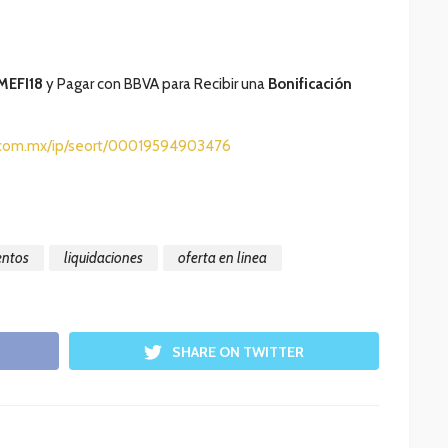
MEFI18
y Pagar con BBVA para Recibir una
Bonificación
.com.mx/ip/seort/00019594903476
entos
liquidaciones
oferta en linea
SHARE ON TWITTER