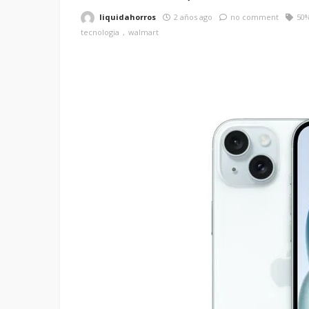
liquidahorros
2 años ago
no comment
50
tecnologia
walmart