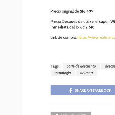
Precio original de
$16,499
Precio Después de utilizar el cupón
W
inmediata
del 15%
:12,618
Link de compra:
https://www.walmart
Tags :
50% de descuento
descu
tecnologia
walmart
SHARE ON FACEBOOK