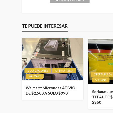
TE PUEDE INTERESAR
LIQUIDACIONES
OFERTA FISICA
OFERTA FISICA
WALMART
SORIANA
Walmart: Microndas ATIVIO
Soriana: Ju
DE $2,500 A SOLO $990
TEFAL DE $
$360