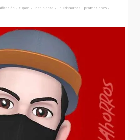
ificación
cupon
linea blanca
liquidahorros
promociones