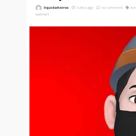
liquidahorros
3 años ago
no comment
bon
walmart