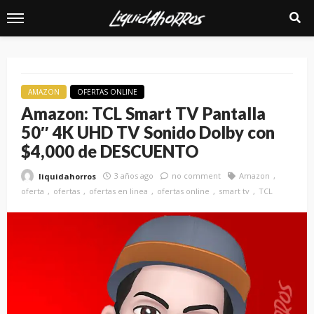
AMAZON
OFERTAS ONLINE
Amazon: TCL Smart TV Pantalla
50″ 4K UHD TV Sonido Dolby con
$4,000 de DESCUENTO
3 años ago
no comment
Amazon
liquidahorros
oferta
ofertas
ofertas en linea
ofertas online
smart tv
TCL