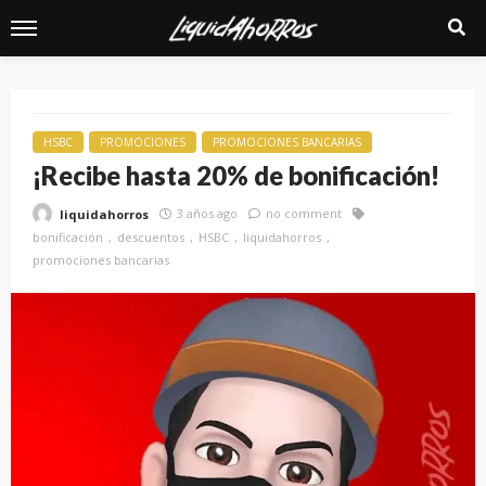
HSBC
PROMOCIONES
PROMOCIONES BANCARIAS
¡Recibe hasta 20% de bonificación!
3 años ago
no comment
liquidahorros
bonificación
descuentos
HSBC
liquidahorros
promociones bancarias