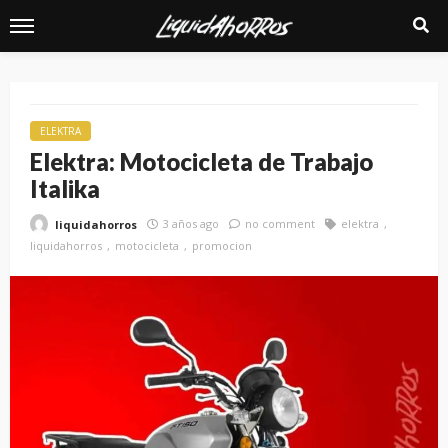
ELEKTRA
Elektra: Motocicleta de Trabajo
Italika
3 años ago
no comment
elektra
liquidahorros
liquidahorros
motocicleta
promocion