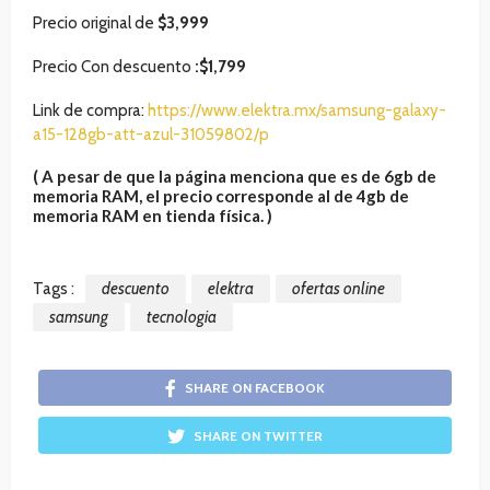
Precio original de
$3,999
Precio Con descuento
:
$1,799
Link de compra:
https://www.elektra.mx/samsung-galaxy-
a15-128gb-att-azul-31059802/p
( A pesar de que la
página menciona
que es de 6gb de
memoria RAM, el precio corresponde al de 4gb de
memoria RAM en tienda física. )
Tags :
descuento
elektra
ofertas online
samsung
tecnologia
SHARE ON FACEBOOK
SHARE ON TWITTER