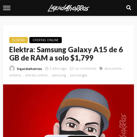
ELEKTRA
OFERTAS ONLINE
Elektra: Samsung Galaxy A15 de 6
GB de RAM a solo $1,799
2 años ago
no comment
descuento
liquidahorros
elektra
ofertas online
samsung
tecnologia