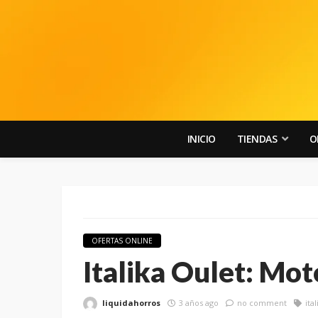
INICIO
TIENDAS
O
OFERTAS ONLINE
Italika Oulet: Mot
liquidahorros
3 años ago
no comment
ital