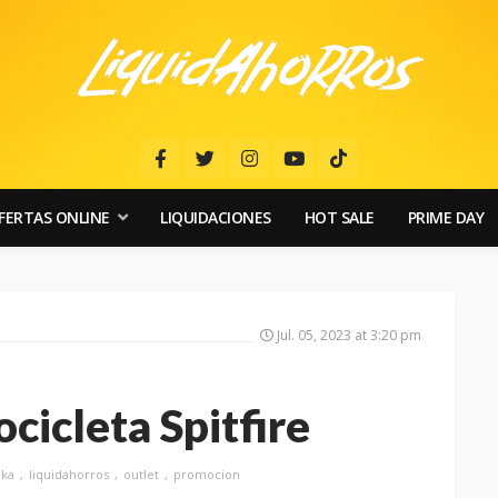
FERTAS ONLINE
LIQUIDACIONES
HOT SALE
PRIME DAY
Jul. 05, 2023 at 3:20 pm
ocicleta Spitfire
ika
liquidahorros
outlet
promocion