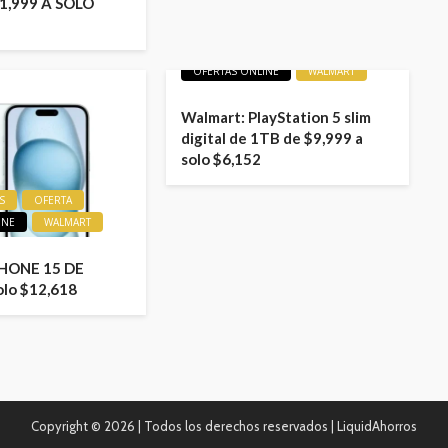
1,999 A SOLO
LIQUIDACIONES
OFERTA
OFERTAS ONLINE
WALMART
Walmart: PlayStation 5 slim
digital de 1TB de $9,999 a
solo $6,152
S
OFERTA
INE
WALMART
PHONE 15 DE
olo $12,618
Copyright ©
2026 | Todos los derechos reservados | LiquidAhorros