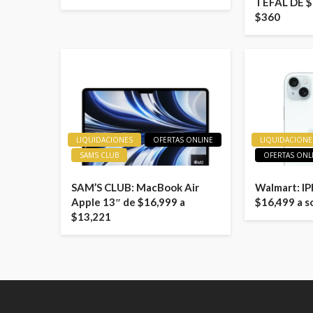
TEFAL DE $
$360
LIQUIDACIONES
OFERTAS ONLINE
LIQUIDACIONE
SAMS CLUB
OFERTAS ONL
SAM’S CLUB: MacBook Air
Walmart: I
Apple 13″ de $16,999 a
$16,499 a s
$13,221