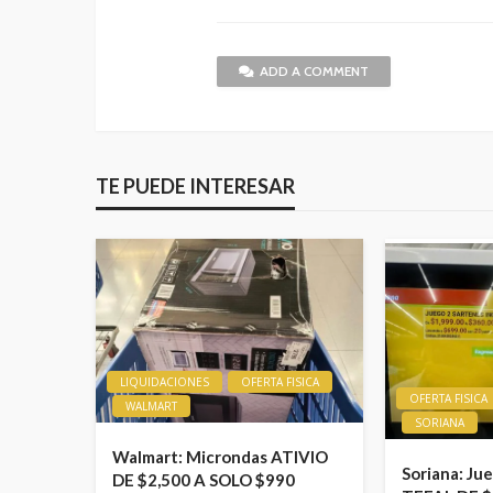
ADD A COMMENT
TE PUEDE INTERESAR
LIQUIDACIONES
OFERTA FISICA
OFERTA FISICA
WALMART
SORIANA
Walmart: Microndas ATIVIO
Soriana: Ju
DE $2,500 A SOLO $990