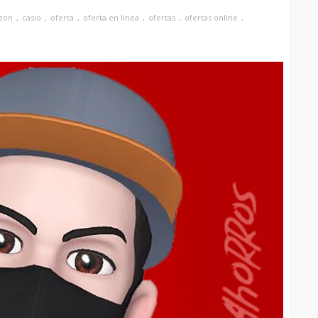
zon
casio
oferta
oferta en linea
ofertas
ofertas online