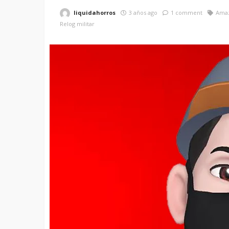
liquidahorros
3 años ago
1 comment
Ama
Relog militar