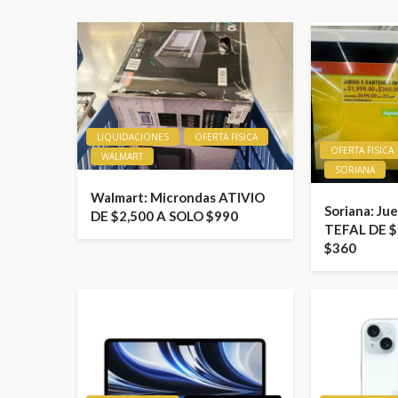
LIQUIDACIONES
OFERTA FISICA
OFERTA FISICA
WALMART
SORIANA
Walmart: Microndas ATIVIO
Soriana: Ju
DE $2,500 A SOLO $990
TEFAL DE $
$360