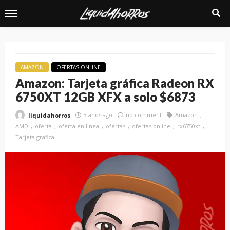
AMAZON
OFERTAS ONLINE
Amazon: Tarjeta gráfica Radeon RX
6750XT 12GB XFX a solo $6873
3 años ago
no comment
Amazon
liquidahorros
AMD
oferta
oferta en linea
ofertas
ofertas online
rx6750xt
Tarjeta grafica