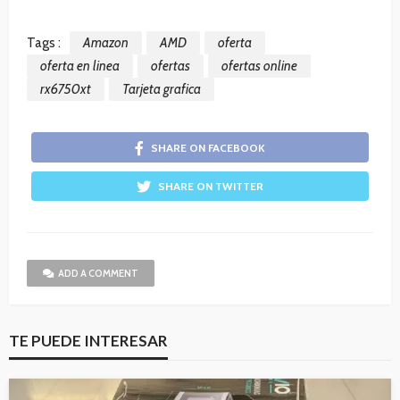
Tags :
Amazon
AMD
oferta
oferta en linea
ofertas
ofertas online
rx6750xt
Tarjeta grafica
SHARE ON FACEBOOK
SHARE ON TWITTER
ADD A COMMENT
TE PUEDE INTERESAR