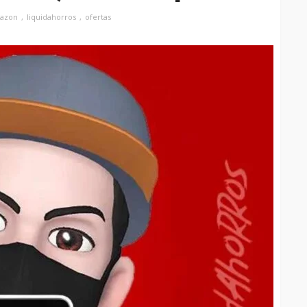
azon
liquidahorros
ofertas