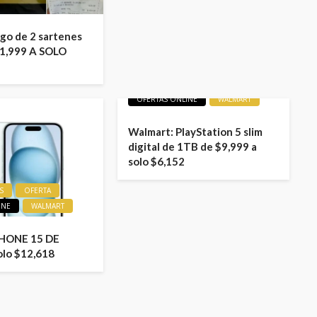
ego de 2 sartenes
1,999 A SOLO
LIQUIDACIONES
OFERTA
OFERTAS ONLINE
WALMART
Walmart: PlayStation 5 slim
digital de 1TB de $9,999 a
solo $6,152
S
OFERTA
INE
WALMART
PHONE 15 DE
olo $12,618