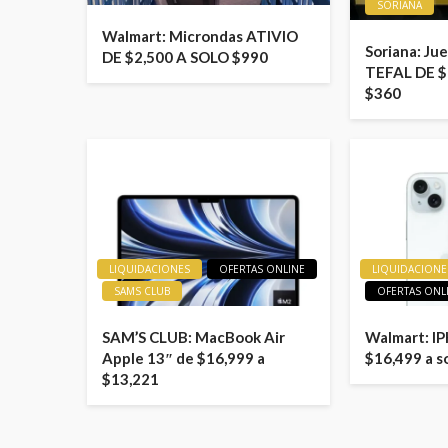
SORIANA
Walmart: Microndas ATIVIO
Soriana: Ju
DE $2,500 A SOLO $990
TEFAL DE $
$360
LIQUIDACIONES
OFERTAS ONLINE
LIQUIDACIONE
SAMS CLUB
OFERTAS ONL
SAM’S CLUB: MacBook Air
Walmart: I
Apple 13″ de $16,999 a
$16,499 a s
$13,221