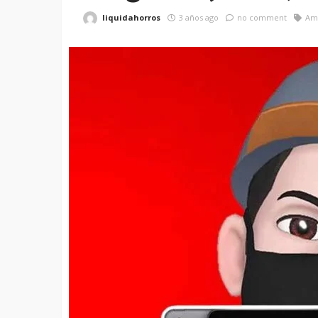
liquidahorros
3 años ago
no comment
Am