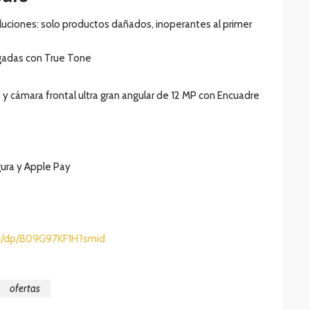
luciones: solo productos dañados, inoperantes al primer
ulgadas con True Tone
 y cámara frontal ultra gran angular de 12 MP con Encuadre
gura y Apple Pay
x/dp/B09G97KF1H?smid
ofertas