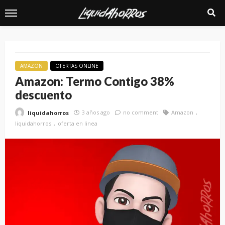
AMAZON
OFERTAS ONLINE
Amazon: Termo Contigo 38%
descuento
3 años ago
no comment
Amazon
liquidahorros
liquidahorros
oferta en linea