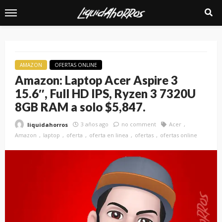
AMAZON
OFERTAS ONLINE
Amazon: Laptop Acer Aspire 3
15.6″, Full HD IPS, Ryzen 3 7320U
8GB RAM a solo $5,847.
3 años ago
no comment
Acer
liquidahorros
Amazon
laptop
oferta
oferta en linea
ofertas
ofertas online