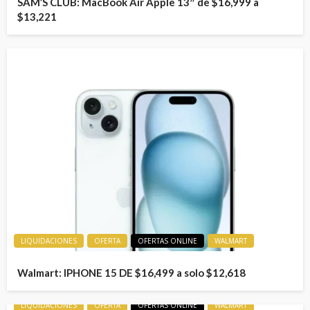
SAM’S CLUB: MacBook Air Apple 13″ de $16,999 a
$13,221
LIQUIDACIONES
OFERTA
OFERTAS ONLINE
WALMART
Walmart: IPHONE 15 DE $16,499 a solo $12,618
LIQUIDACIONES
OFERTA
OFERTAS ONLINE
WALMART