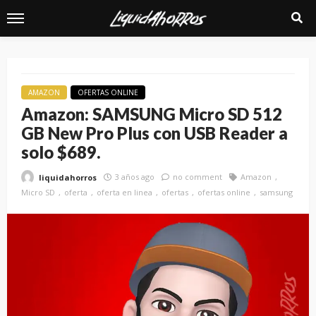
AMAZON
OFERTAS ONLINE
Amazon: SAMSUNG Micro SD 512
GB New Pro Plus con USB Reader a
solo $689.
3 años ago
no comment
Amazon
liquidahorros
Micro SD
oferta
oferta en linea
ofertas
ofertas online
samsung