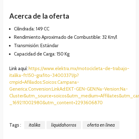
Acerca de la oferta
Cilindrada: 149 CC
Rendimiento Aproximado de Combustible: 32 Km/l
Transmisión: Estándar
Capacidad de Carga: 150 Kg
Link aquí:
https://www.elektra.mx/motocicleta-de-trabajo-
italika-ft150-grafito-34003371/p?
cmpid=Afiliados:Soicos:Campana-
Generica:Conversion:LinkAd:EKT-GEN-GEN:Na-Version:Na-
Cluster&utm_source=soicos&utm_medium=Affiliates&utm_c
_169211002980&utm_content=2293606870
Tags :
italika
liquidahorros
oferta en linea