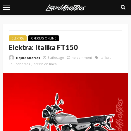
ELEKTRA
OFERTAS ONLINE
Elektra: Italika FT150
3 años ago
no comment
italika
liquidahorros
liquidahorros
oferta en linea