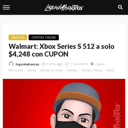
AMAZON
OFERTAS ONLINE
Walmart: Xbox Series S 512 a solo
$4,248 con CUPON
3 años ago
1 comment
cupon
liquidahorros
Microsoft
oferta
oferta en linea
ofertas
ofertas online
XBOX