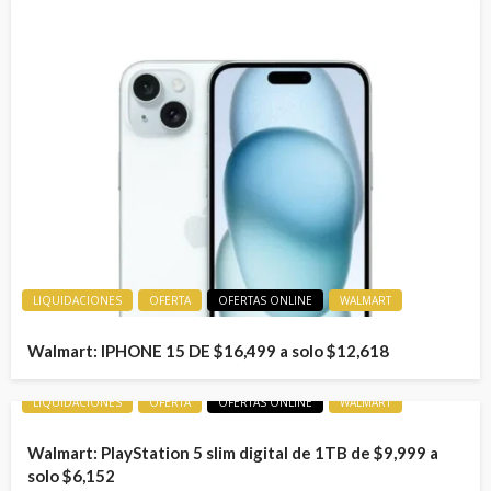
LIQUIDACIONES
OFERTA
OFERTAS ONLINE
WALMART
Walmart: IPHONE 15 DE $16,499 a solo $12,618
LIQUIDACIONES
OFERTA
OFERTAS ONLINE
WALMART
Walmart: PlayStation 5 slim digital de 1TB de $9,999 a
solo $6,152