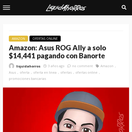
AMAZON
OFERTAS ONLINE
Amazon: Asus ROG Ally a solo
$14,441 pagando con Banorte
3 años ago
no comment
Amazon
liquidahorros
Asus
oferta
oferta en linea
ofertas
ofertas online
promociones bancarias