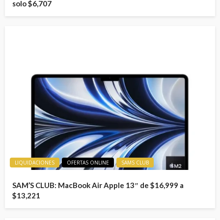
solo $6,707
LIQUIDACIONES
OFERTAS ONLINE
SAMS CLUB
SAM’S CLUB: MacBook Air Apple 13″ de $16,999 a
$13,221