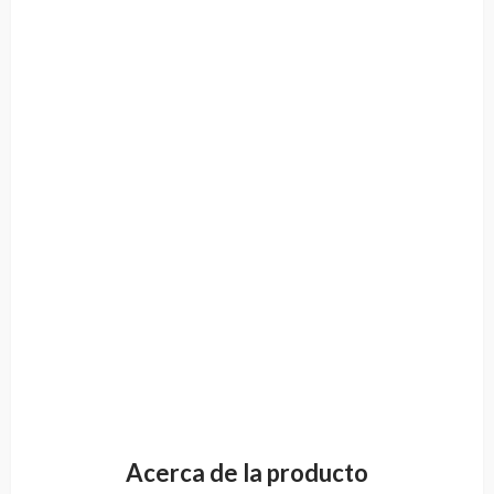
Acerca de la producto