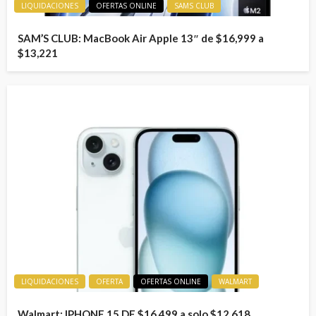
LIQUIDACIONES
OFERTAS ONLINE
SAMS CLUB
SAM’S CLUB: MacBook Air Apple 13″ de $16,999 a
$13,221
LIQUIDACIONES
OFERTA
OFERTAS ONLINE
WALMART
Walmart: IPHONE 15 DE $16,499 a solo $12,618