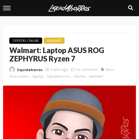
OFERTAS ONLINE
WALMART
Walmart: Laptop ASUS ROG
ZEPHYRUS Ryzen 7
3 años ago
no comment
Asus
liquidahorros
descuentos
laptop
liquidahorros
ofertas
walmart