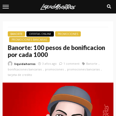
BANORTE
OFERTAS ONLINE
PROMOCIONES
PROMOCIONES BANCARIAS
Banorte: 100 pesos de bonificacion
por cada 1000
3 años ago
1 comment
Banorte
liquidahorros
bonificaciones bancarias
promociones
promociones bancarias
tarjeta de credito