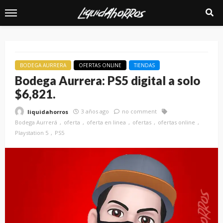
BODEGA AURRERA
OFERTAS ONLINE
TIENDAS
Bodega Aurrera: PS5 digital a solo
$6,821.
3 años ago
no comment
liquidahorros
Bodega Aurrerá
oferta
oferta en linea
ofertas
ofertas online
Playstation 5
PS5