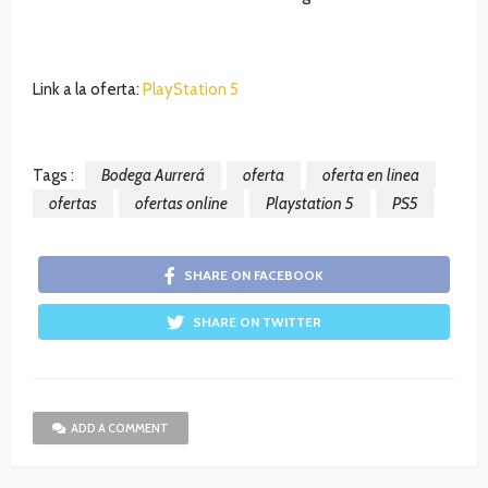
Link a la oferta:
PlayStation 5
Tags :
Bodega Aurrerá
oferta
oferta en linea
ofertas
ofertas online
Playstation 5
PS5
SHARE ON FACEBOOK
SHARE ON TWITTER
ADD A COMMENT