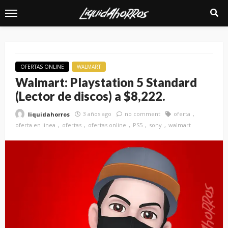
OFERTAS ONLINE
WALMART
Walmart: Playstation 5 Standard
(Lector de discos) a $8,222.
3 años ago
no comment
oferta
liquidahorros
oferta en linea
ofertas
ofertas online
PS5
sony
walmart