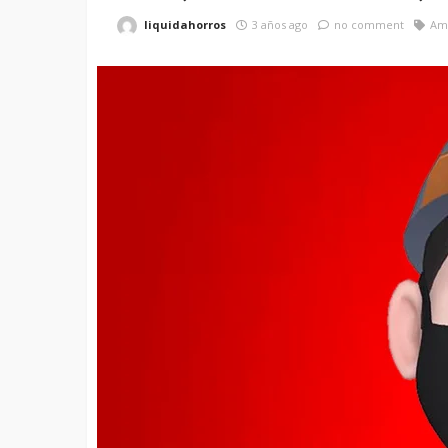
liquidahorros
3 años ago
no comment
Am