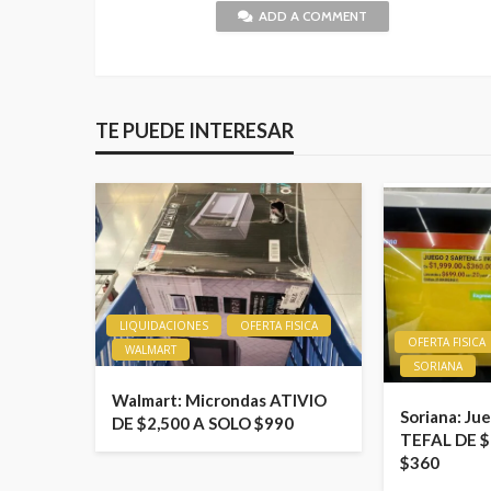
ADD A COMMENT
TE PUEDE INTERESAR
LIQUIDACIONES
OFERTA FISICA
OFERTA FISICA
WALMART
SORIANA
Walmart: Microndas ATIVIO
Soriana: Ju
DE $2,500 A SOLO $990
TEFAL DE $
$360