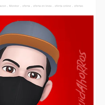
azon
Monitor
oferta
oferta en linea
oferta online
ofertas