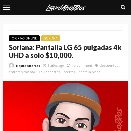
OFERTAS ONLINE
SORIANA
Soriana: Pantalla LG 65 pulgadas 4k
UHD a solo $10,000.
3 años ago
no comment
descuentos
liquidahorros
entretenimiento
liquidahorros
ofertas
pantalla plana