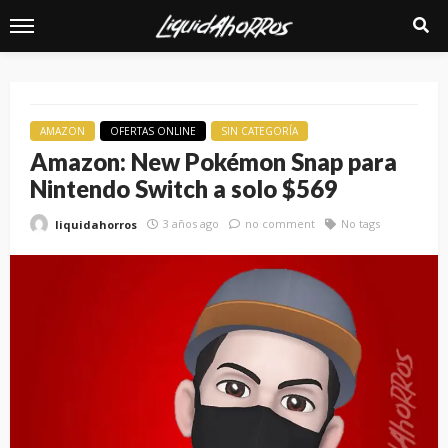
AMAZON
OFERTAS ONLINE
SIN CATEGORÍA
Amazon: New Pokémon Snap para
Nintendo Switch a solo $569
3 años ago
no comment
No tags
liquidahorros