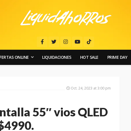
FERTAS ONLINE
LIQUIDACIONES
HOT SALE
PRIME DAY
Oct. 24, 2023 at 3:00 pm
antalla 55″ vios QLED
 $4990.