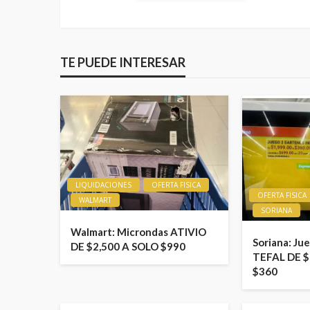
TE PUEDE INTERESAR
LIQUIDACIONES
OFERTA FISICA
OFERTA FISICA
WALMART
SORIANA
Walmart: Microndas ATIVIO
Soriana: Ju
DE $2,500 A SOLO $990
TEFAL DE $
$360