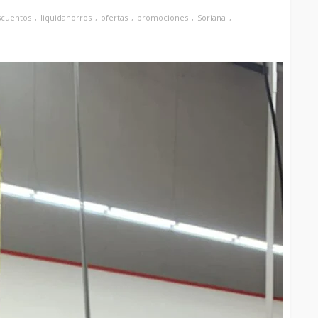
scuentos
liquidahorros
ofertas
promociones
Soriana