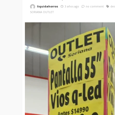
liquidahorros
3 años ago
no comment
de
SORIANA OUTLET